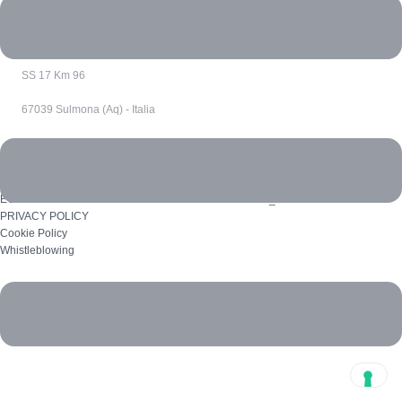
10121 Torino - Italia
SS 17 Km 96
67039 Sulmona (Aq) - Italia
ECOREVERSA è un marchio di R.M. INNOVATION SRL_P.I. 12529460011
PRIVACY POLICY
Cookie Policy
Whistleblowing