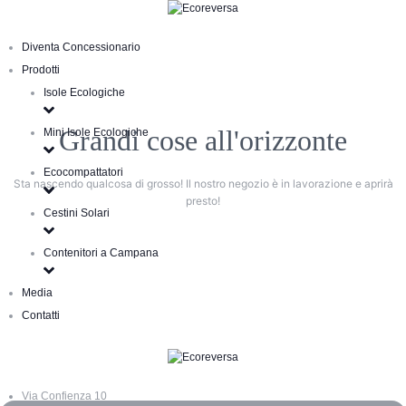
Diventa Concessionario
Prodotti
Isole Ecologiche
Grandi cose all'orizzonte
Mini Isole Ecologiche
Ecocompattatori
Sta nascendo qualcosa di grosso! Il nostro negozio è in lavorazione e aprirà
presto!
Cestini Solari
Contenitori a Campana
Media
Contatti
Via Confienza 10