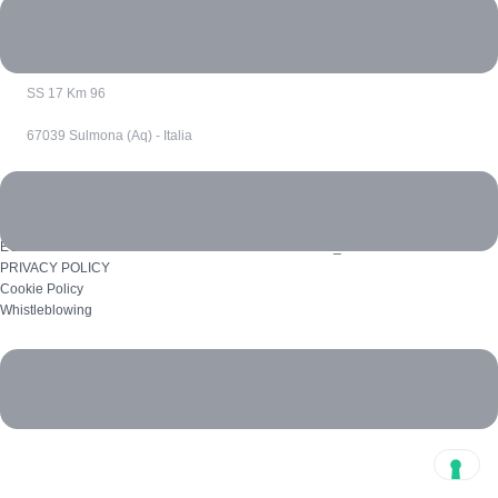
10121 Torino - Italia
SS 17 Km 96
67039 Sulmona (Aq) - Italia
ECOREVERSA è un marchio di R.M. INNOVATION SRL_P.I. 12529460011
PRIVACY POLICY
Cookie Policy
Whistleblowing