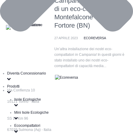
Campania: Installazione
di un eco-compattatore a
Montefalcone di Val
Fortore (BN)
27 APRILE 2023
ECOREVERSA
Un’altra installazione dei nostri eco-
compattatori in Campania! In questi giorni è
stato installato uno dei nostri eco-
compattatori di capacità media...
Diventa Concessionario
Prodotti
Via Confienza 10
Isole Ecologiche
10121 Torino - Italia
Mini Isole Ecologiche
SS 17 Km 96
Ecocompattatori
67039 Sulmona (Aq) - Italia