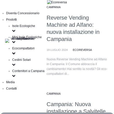
CAMPANIA
Diventa Concessionario
Reverse Vending
Prodotti
Machine ad Alfano:
Isole Ecologiche
nuova installazione in
Mini Isole Ecologiche
Campania
Ecocompattatori
19 LUGLIO 2024
ECOREVERSA
Nuova Reverse Vending Machine ad Alfano
Cestini Solari
in Campania: il Comune abbraccia il
cambiamento! Hai sentito la novità? Gli eco-
Contenitori a Campana
compattatori di...
Media
Contatti
CAMPANIA
Campania: Nuova
installazione a Salvitelle