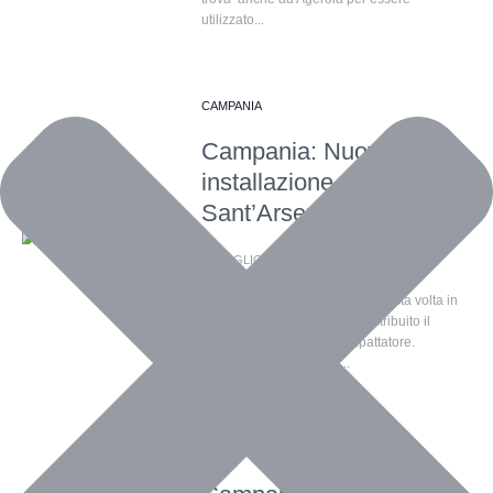
utilizzato...
CAMPANIA
Campania: Nuova
installazione a
Sant’Arsenio (SA)
12 LUGLIO 2023
ECOREVERSA
Eccoci ad una nuova tappa, questa volta in
Campania, in cui abbiamo distribuito il
nostro innovativo eco-compattatore.
Vogliamo ringraziare di...
CAMPANIA