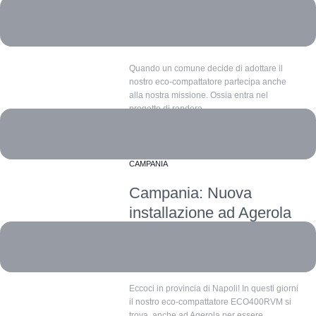
(SA)
18 LUGLIO 2023
ECOREVERSA
Quando un comune decide di adottare il
nostro eco-compattatore partecipa anche
alla nostra missione. Ossia entra nel
progetto di rendere...
CAMPANIA
Campania: Nuova
installazione ad Agerola
(NA)
12 LUGLIO 2023
ECOREVERSA
Eccoci in provincia di Napoli! In questi giorni
il nostro eco-compattatore ECO400RVM si
trova anche ad Agerola per essere