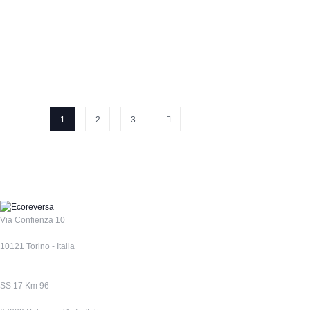
1
2
3
Via Confienza 10
10121 Torino - Italia
SS 17 Km 96