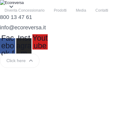
Diventa Concessionario
Prodotti
Media
Contatti
800 13 47 61
info@ecoreversa.it
Fac
Inst
Yout
ebo
agra
ube
ok-f
m
Click here