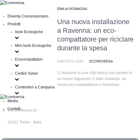
EMILIA-ROMAGNA
Diventa Concessionario
Una nuova installazione
Prodotti
a Ravenna: un eco-
Isole Ecologiche
compattatore per riciclare
Mini Isole Ecologiche
durante la spesa
Ecocompattatori
8 AGOSTO 2024
ECOREVERSA
Ci troviamo in una città storica per parlare di
Cestini Solari
un nuovo traguardo: è stato installato un
nuovo eco-compattatore a Ravenna!...
Contenitori a Campana
Media
Contatti
Via Confienza 10
10121 Torino - Italia