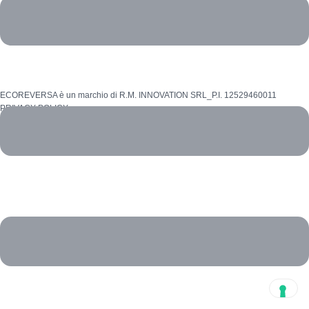
SS 17 Km 96
67039 Sulmona (Aq) - Italia
ECOREVERSA è un marchio di R.M. INNOVATION SRL_P.I. 12529460011
PRIVACY POLICY
Cookie Policy
Whistleblowing