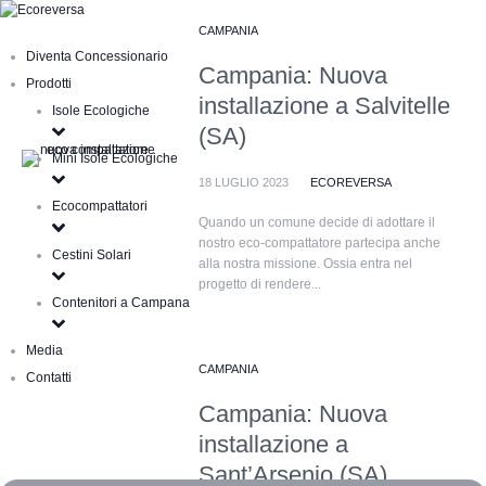
CAMPANIA
Diventa Concessionario
Campania: Nuova
Prodotti
installazione a Salvitelle
Isole Ecologiche
(SA)
Mini Isole Ecologiche
18 LUGLIO 2023
ECOREVERSA
Ecocompattatori
Quando un comune decide di adottare il
nostro eco-compattatore partecipa anche
Cestini Solari
alla nostra missione. Ossia entra nel
progetto di rendere...
Contenitori a Campana
Media
CAMPANIA
Contatti
Campania: Nuova
installazione a
Sant’Arsenio (SA)