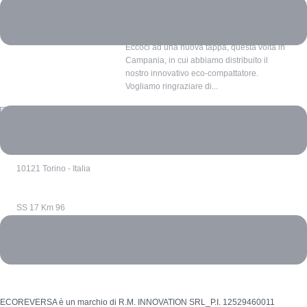
12 LUGLIO 2023
ECOREVERSA
Eccoci ad una nuova tappa, questa volta in
Campania, in cui abbiamo distribuito il
nostro innovativo eco-compattatore.
Vogliamo ringraziare di...
Via Confienza 10
10121 Torino - Italia
SS 17 Km 96
67039 Sulmona (Aq) - Italia
ECOREVERSA è un marchio di R.M. INNOVATION SRL_P.I. 12529460011