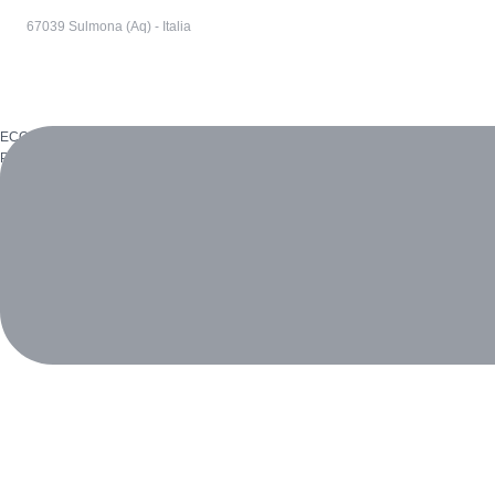
67039 Sulmona (Aq) - Italia
ECOREVERSA è un marchio di R.M. INNOVATION SRL_P.I. 12529460011
PRIVACY POLICY
Cookie Policy
Whistleblowing