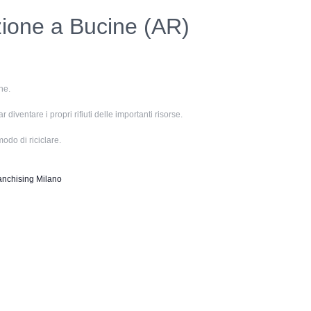
zione a Bucine (AR)
he.
iventare i propri rifiuti delle importanti risorse.
odo di riciclare.
anchising Milano