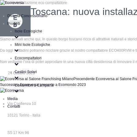
Toscana: nuova installa
Diventa Concessionario
Prodotti
Isole Ecologiche
Siamo arrivati anche qui, in questo borgo toscano ricco di attrattive naturali e storic
Mini Isole Ecologiche
Da oggi i cittadini potranno riciclare grazie al nostro compattatore ECO400RVM e far d
Ecocompattatori
Non vediamo l’ora di poter approdare in una nuova città desiderosa di innovare il m
Cestini Solari
24 Ottobre 2023
Precendente
Ecoreversa al Salone Fr
Successivo
Ecoreversa presente a Ecomondo 2023
Contenitori a Campana
Media
Via Confienza 10
Contatti
10121 Torino - Italia
SS 17 Km 96