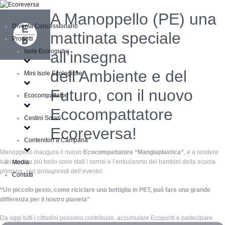
A Manoppello (PE) una
Diventa Concessionario
mattinata speciale
Prodotti
Isole Ecologiche
all’insegna
dell’Ambiente e del
Mini Isole Ecologiche
Futuro, con il nuovo
Ecocompattatori
Ecocompattatore
Cestini Solari
Ecoreversa!
Contenitori a Campana
Manoppello inaugura il nuovo
Ecocompattatore “Mangiaplastica”
, e a rendere
tutto ancora più bello sono stati i sorrisi e l’entusiasmo dei bambini della scuola
Media
primaria, veri protagonisti dell’evento!
Contatti
“Un piccolo gesto, come riciclare una bottiglia in PET, può fare una grande
differenza per il nostro pianeta”
Da oggi tutti i cittadini possono contribuire, accumulare Ecopunti e partecipare