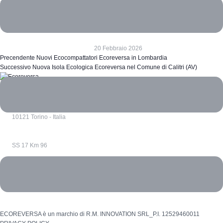
all’iniziativa che premia le famiglie più virtuose. La sostenibilità parte dalle azioni
quotidiane!
20 Febbraio 2026
Precendente
Nuovi Ecocompattatori Ecoreversa in Lombardia
Successivo
Nuova Isola Ecologica Ecoreversa nel Comune di Calitri (AV)
Via Confienza 10
10121 Torino - Italia
SS 17 Km 96
67039 Sulmona (Aq) - Italia
ECOREVERSA è un marchio di R.M. INNOVATION SRL_P.I. 12529460011