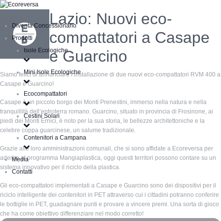
Lazio: Nuovi eco-
Diventa Concessionario
compattatori a Casape
Prodotti
Isole Ecologiche
e Guarcino
Mini Isole Ecologiche
Siamo felici di annunciare l’installazione di due nuovi eco-compattatori RVM 400 a
Casape e Guarcino!
Ecocompattatori
Casape è un piccolo borgo dei Monti Prenestini, immerso nella natura e nella
tranquillità dell’entroterra romano. Guarcino, situato in provincia di Frosinone, ai
Cestini Solari
piedi dei Monti Ernici, è noto per la sua storia, le bellezze architettoniche e la
celebre coppa guarcinese, un salume tradizionale.
Contenitori a Campana
Grazie alle loro amministrazioni comunali, che si sono affidate a Ecoreversa per
aderire al programma Mangiaplastica, oggi questi territori possono contare su un
Media
sistema innovativo per il riciclo della plastica.
Contatti
Gli eco-compattatori implementati a Casape e Guarcino sono dei dispositivi per il
riciclo intelligente dei contenitori in PET attraverso cui i cittadini potranno conferire
le bottiglie in PET, guadagnare punti e provare a vincere premi. Una sorta di gioco
che ha come obiettivo differenziare nel modo corretto!