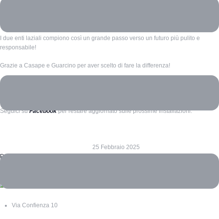
I Comuni invece potranno rivendere la plastica riciclata, generando valore per la
comunità e alimentando un sistema di economia circolare.
I due enti laziali compiono così un grande passo verso un futuro più pulito e
responsabile!
Grazie a Casape e Guarcino per aver scelto di fare la differenza!
Intraprendi anche tu un percorso verso la sostenibilità, installando una Reverse
Vending Machine nel tuo Comune. Scopri il
programma Mangiaplastica
.
Seguici su
Facebook
per restare aggiornato sulle prossime installazioni.
25 Febbraio 2025
Precendente
Abruzzo: nuovi eco-compattatori a Lettomanoppello Montesilvano e
Nereto
Successivo
Sardegna: un nuovo eco-compattatore a Loiri Porto San Paolo
Via Confienza 10