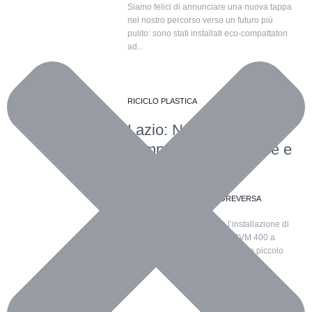
Siamo felici di annunciare una nuova tappa
nel nostro percorso verso un futuro più
pulito: sono stati installati eco-compattatori
ad...
RICICLO PLASTICA
Lazio: Nuovi eco-
compattatori a Casape e
Guarcino
25 FEBBRAIO 2025
ECOREVERSA
Siamo felici di annunciare l’installazione di
due nuovi eco-compattatori RVM 400 a
Casape e Guarcino! Casape è un piccolo
borgo...