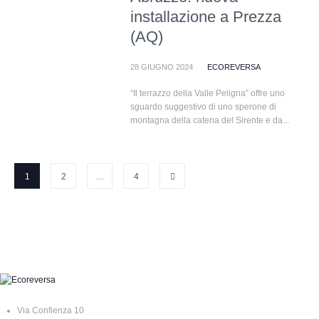
installazione a Prezza
(AQ)
28 GIUGNO 2024
ECOREVERSA
“Il terrazzo della Valle Peligna” offre uno
sguardo suggestivo di uno sperone di
montagna della catena del Sirente e da...
1
2
…
4
Via Confienza 10