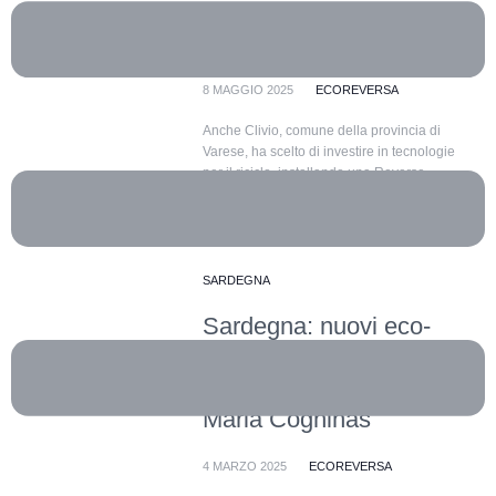
sostiene l’economia
circolare
8 MAGGIO 2025
ECOREVERSA
Anche Clivio, comune della provincia di
Varese, ha scelto di investire in tecnologie
per il riciclo, installando una Reverse
Vending...
SARDEGNA
Sardegna: nuovi eco-
compattatori a Aggius,
Bulzi, Perfugas e Santa
Maria Coghinas
4 MARZO 2025
ECOREVERSA