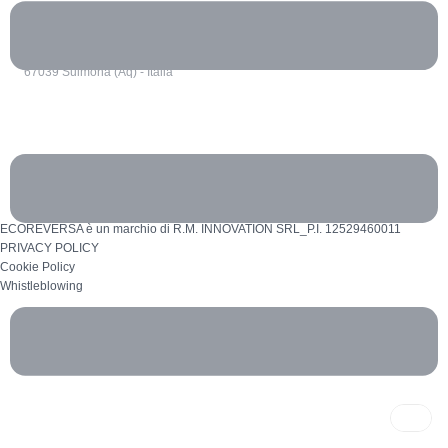
SS 17 Km 96
67039 Sulmona (Aq) - Italia
ECOREVERSA è un marchio di R.M. INNOVATION SRL_P.I. 12529460011
PRIVACY POLICY
Cookie Policy
Whistleblowing