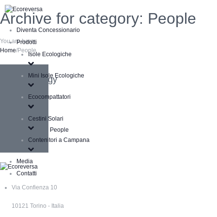
Archive for category: People
Diventa Concessionario
You are here:
Prodotti
Home
/
People
Isole Ecologiche
Mini Isole Ecologiche
Social Ecology
Home
,
People
Ecocompattatori
Loneliness
Cestini Solari
Animals
,
Home
,
People
Contenitori a Campana
Media
Contatti
Via Confienza 10
10121 Torino - Italia